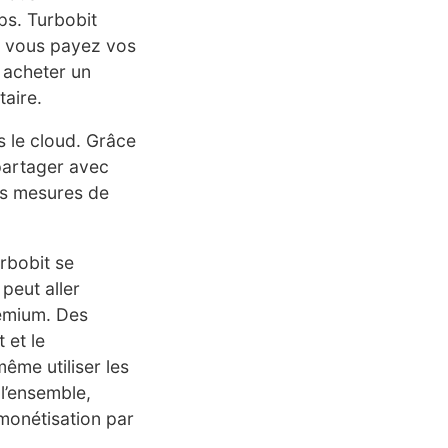
ps. Turbobit
nt vous payez vos
 acheter un
taire.
s le cloud. Grâce
 partager avec
des mesures de
rbobit se
peut aller
remium
. Des
 et le
ême utiliser les
 l’ensemble,
 monétisation par