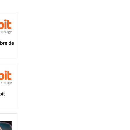
bre de
bit