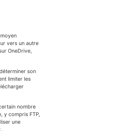
nt moyen
ur vers un autre
 sur OneDrive,
 déterminer son
t limiter les
élécharger
 certain nombre
e, y compris FTP,
liser une
k.