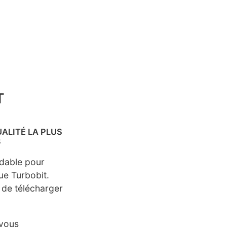
T
ALITÉ LA PLUS
3
rdable pour
ue Turbobit.
 de télécharger
 vous