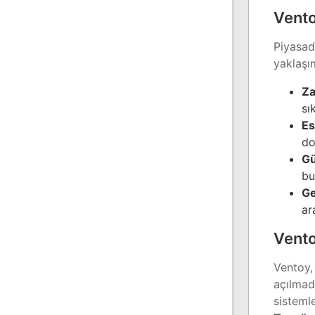
Vento
Piyasad
yaklaşım
Za
sı
Es
do
Gü
bu
Ge
ar
Vento
Ventoy,
açılmadı
sisteml