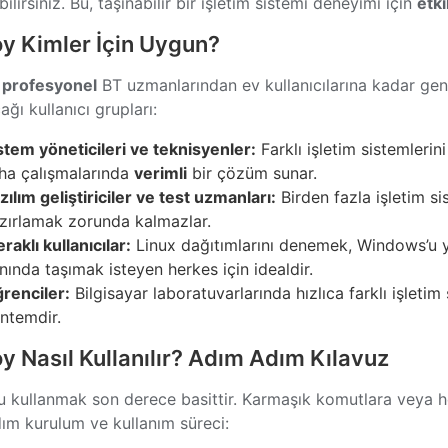
ilirsiniz. Bu, taşınabilir bir işletim sistemi deneyimi için
etkil
y Kimler İçin Uygun?
,
profesyonel
BT uzmanlarından ev kullanıcılarına kadar geniş
ğı kullanıcı grupları:
stem yöneticileri ve teknisyenler:
Farklı işletim sistemlerin
ha çalışmalarında
verimli
bir çözüm sunar.
zılım geliştiriciler ve test uzmanları:
Birden fazla işletim s
zırlamak zorunda kalmazlar.
raklı kullanıcılar:
Linux dağıtımlarını denemek, Windows’u 
nında taşımak isteyen herkes için idealdir.
renciler:
Bilgisayar laboratuvarlarında hızlıca farklı işletim
ntemdir.
y Nasıl Kullanılır? Adım Adım Kılavuz
u kullanmak son derece basittir. Karmaşık komutlara veya her 
ım kurulum ve kullanım süreci: