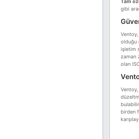
Tam öze
gibi ar
Güven
Ventoy,
olduğu 
işletim 
zaman z
olan ISO
Vento
Ventoy, 
düzeltm
bulabili
birden 
karşılay