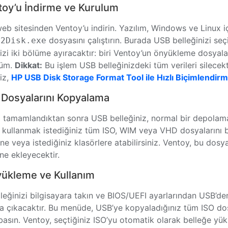
toy’u İndirme ve Kurulum
eb sitesinden Ventoy’u indirin. Yazılım, Windows ve Linux iç
dosyasını çalıştırın. Burada USB belleğinizi seçi
y2Disk.exe
izi iki bölüme ayıracaktır: biri Ventoy’un önyükleme dosyalar
lüm.
Dikkat:
Bu işlem USB belleğinizdeki tüm verileri silecek
iz,
HP USB Disk Storage Format Tool ile Hızlı Biçimlendir
 Dosyalarını Kopyalama
 tamamlandıktan sonra USB belleğiniz, normal bir depolama
, kullanmak istediğiniz tüm ISO, WIM veya VHD dosyalarını
ine veya istediğiniz klasörlere atabilirsiniz. Ventoy, bu do
e ekleyecektir.
yükleme ve Kullanım
leğinizi bilgisayara takın ve BIOS/UEFI ayarlarından USB’d
za çıkacaktır. Bu menüde, USB’ye kopyaladığınız tüm ISO dosy
basın. Ventoy, seçtiğiniz ISO’yu otomatik olarak belleğe yük