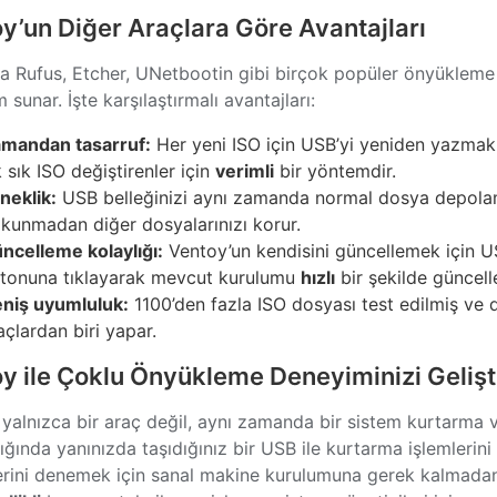
y’un Diğer Araçlara Göre Avantajları
a Rufus, Etcher, UNetbootin gibi birçok popüler önyükleme a
 sunar. İşte karşılaştırmalı avantajları:
mandan tasarruf:
Her yeni ISO için USB’yi yeniden yazmak 
k sık ISO değiştirenler için
verimli
bir yöntemdir.
neklik:
USB belleğinizi aynı zamanda normal dosya depolama
kunmadan diğer dosyalarınızı korur.
ncelleme kolaylığı:
Ventoy’un kendisini güncellemek için 
tonuna tıklayarak mevcut kurulumu
hızlı
bir şekilde güncelle
niş uyumluluk:
1100’den fazla ISO dosyası test edilmiş ve
açlardan biri yapar.
y ile Çoklu Önyükleme Deneyiminizi Gelişt
 yalnızca bir araç değil, aynı zamanda bir sistem kurtarma 
ğında yanınızda taşıdığınız bir USB ile kurtarma işlemlerini ge
erini denemek için sanal makine kurulumuna gerek kalmadan