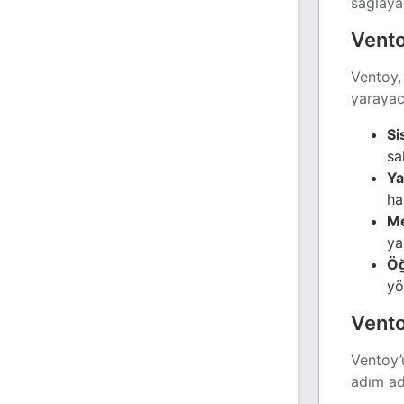
sağlayab
Vento
Ventoy
yarayaca
Si
sa
Ya
ha
Me
ya
Öğ
yö
Vento
Ventoy’
adım ad