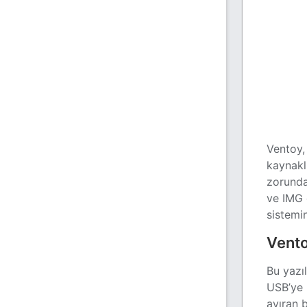
Ventoy,
kaynakl
zorunda
ve IMG 
sistemi
Vento
Bu yazı
USB’ye 
ayıran b