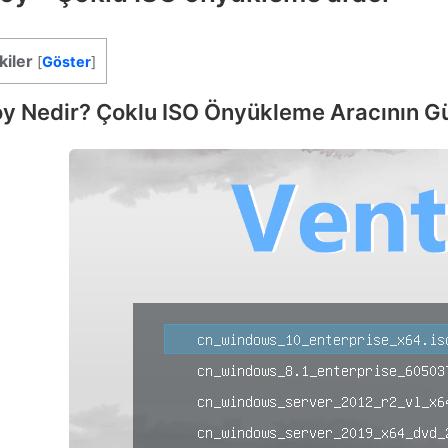
kiler
[
Göster
]
y Nedir? Çoklu ISO Önyükleme Aracının G