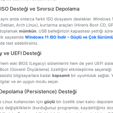
 ISO Desteği ve Sınırsız Depolama
 aynı anda onlarca farklı ISO dosyasını destekler. Windows 1
Debian, Arch Linux), kurtarma araçları (Hiren’s Boot CD, GPa
 toplamak
mümkün
. USB belleğinizin kapasitesi yettiği sürec
lik sayesinde
Windows 11 ISO İndir – Güçlü ve Çok Sürüml
de test edebilirsiniz.
y ve UEFI Desteği
 hem eski BIOS (Legacy) sistemlerini hem de yeni UEFI sistem
Boot (Güvenli Önyükleme) özelliğini etkinleştirme seçeneği
saüstü bilgisayarlara kadar
kapsamlı
bir uyumluluk sağlar. 
algılar ve en uygun modu seçer.
 Depolama (Persistence) Desteği
e Linux kullanıcıları için
güçlü
bir özellik olan kalıcı depola
nız değişikliklerin (kurduğunuz programlar, kaydettiğiniz 