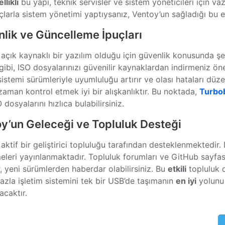
llikli
bu yapı, teknik servisler ve sistem yöneticileri için 
açlarla sistem yönetimi yaptıysanız, Ventoy’un sağladığı bu e
lik ve Güncelleme İpuçları
 açık kaynaklı bir yazılım olduğu için güvenlik konusunda şe
gibi, ISO dosyalarınızı güvenilir kaynaklardan indirmeniz ön
sistemi sürümleriyle uyumluluğu artırır ve olası hataları düzel
aman kontrol etmek iyi bir alışkanlıktır. Bu noktada,
Turbo
 dosyalarını hızlıca bulabilirsiniz.
y’un Geleceği ve Topluluk Desteği
aktif bir geliştirici topluluğu tarafından desteklenmektedir.
eleri yayınlanmaktadır. Topluluk forumları ve GitHub sayfas
r, yeni sürümlerden haberdar olabilirsiniz. Bu
etkili
topluluk d
fazla işletim sistemini tek bir USB’de taşımanın
en iyi
yolunu 
acaktır.