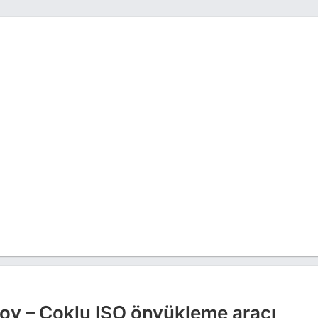
oy – Çoklu ISO önyükleme aracı