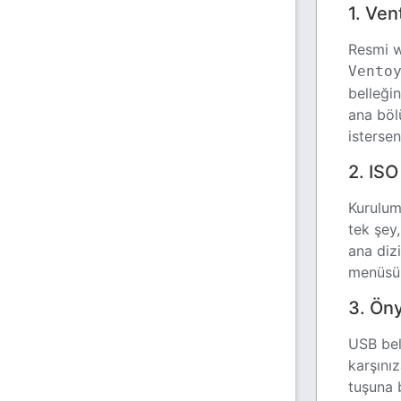
1. Ven
Resmi w
Vento
belleğin
ana bö
istersen
2. ISO
Kurulum
tek şey
ana diz
menüsün
3. Ön
USB bel
karşını
tuşuna 