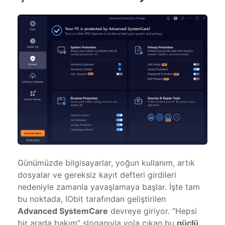
Günümüzde bilgisayarlar, yoğun kullanım, artık
dosyalar ve gereksiz kayıt defteri girdileri
nedeniyle zamanla yavaşlamaya başlar. İşte tam
bu noktada, IObit tarafından geliştirilen
Advanced SystemCare
devreye giriyor. “Hepsi
bir arada bakım” sloganıyla yola çıkan bu
güçlü