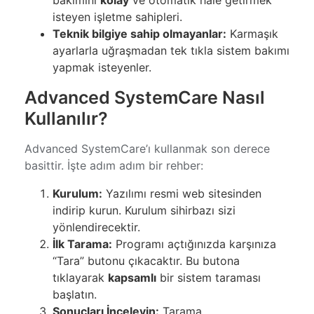
bakımını
kolay
ve otomatik hale getirmek
isteyen işletme sahipleri.
Teknik bilgiye sahip olmayanlar:
Karmaşık
ayarlarla uğraşmadan tek tıkla sistem bakımı
yapmak isteyenler.
Advanced SystemCare Nasıl
Kullanılır?
Advanced SystemCare’ı kullanmak son derece
basittir. İşte adım adım bir rehber:
Kurulum:
Yazılımı resmi web sitesinden
indirip kurun. Kurulum sihirbazı sizi
yönlendirecektir.
İlk Tarama:
Programı açtığınızda karşınıza
“Tara” butonu çıkacaktır. Bu butona
tıklayarak
kapsamlı
bir sistem taraması
başlatın.
Sonuçları İnceleyin:
Tarama